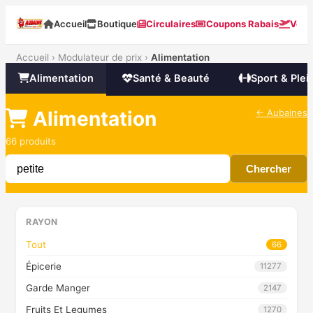
Accueil
Boutique
Circulaires
Coupons Rabais
Voya
Accueil
›
Modulateur de prix
›
Alimentation
Alimentation
Santé & Beauté
Sport & Plein
Alimentation
← Aubaines
66 produits
Chercher
RAYON
Tout
66
Épicerie
11277
Garde Manger
2147
Fruits Et Legumes
1270