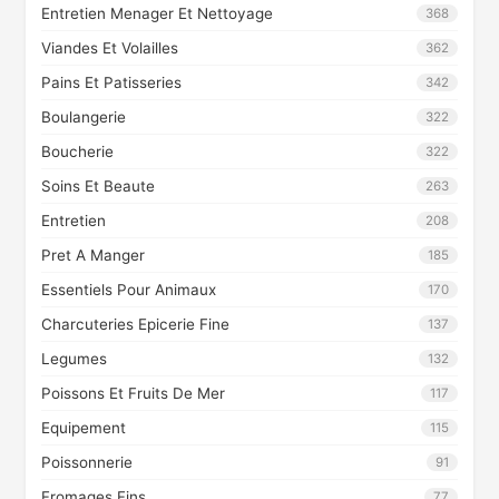
Entretien Menager Et Nettoyage
368
Viandes Et Volailles
362
Pains Et Patisseries
342
Boulangerie
322
Boucherie
322
Soins Et Beaute
263
Entretien
208
Pret A Manger
185
Essentiels Pour Animaux
170
Charcuteries Epicerie Fine
137
Legumes
132
Poissons Et Fruits De Mer
117
Equipement
115
Poissonnerie
91
Fromages Fins
77