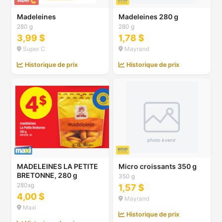
Madeleines
Madeleines 280 g
280 g
280 g
3,99 $
1,78 $
Super C
Mayrand
Historique de prix
Historique de prix
MADELEINES LA PETITE
Micro croissants 350 g
BRETONNE, 280 g
350 g
280xg
1,57 $
4,00 $
Mayrand
Maxi
Historique de prix