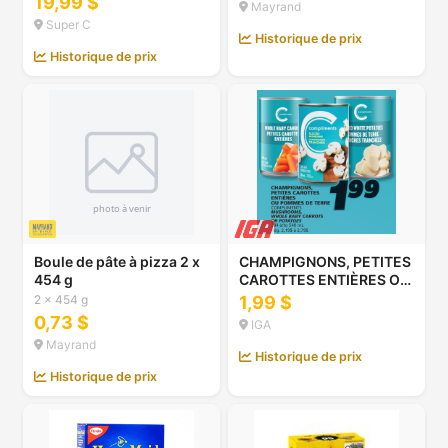
19,99 $
Mayrand
Super C
Historique de prix
Historique de prix
Boule de pâte à pizza 2 x
CHAMPIGNONS, PETITES
454 g
CAROTTES ENTIÈRES OU
POMMES DE TERRE
2 x 454 g
1,99 $
COMPLIMENTS
0,73 $
IGA
Mayrand
Historique de prix
Historique de prix