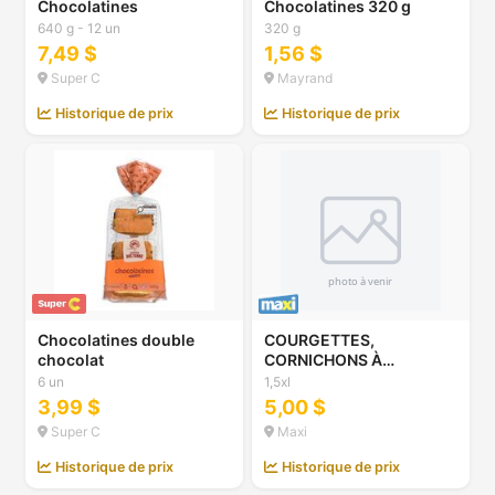
Chocolatines
Chocolatines 320 g
640 g - 12 un
320 g
7,49 $
1,56 $
Super C
Mayrand
Historique de prix
Historique de prix
Chocolatines double
COURGETTES,
chocolat
CORNICHONS À
MARINER, PETITES
6 un
1,5xl
POMMES DE TERRE
3,99 $
5,00 $
BLANCHES, 3 L OU
Super C
Maxi
CAROTTES NANTAISES,
BETTRAVES OU PRUNES
Historique de prix
Historique de prix
JAUNES, 1,5 L