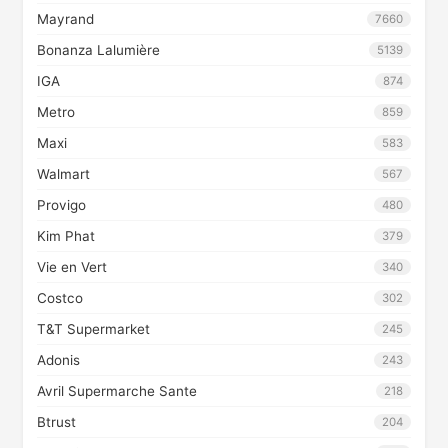
Mayrand
7660
Bonanza Lalumière
5139
IGA
874
Metro
859
Maxi
583
Walmart
567
Provigo
480
Kim Phat
379
Vie en Vert
340
Costco
302
T&T Supermarket
245
Adonis
243
Avril Supermarche Sante
218
Btrust
204