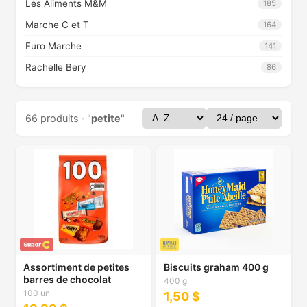
Les Aliments M&M
185
Marche C et T
164
Euro Marche
141
Rachelle Bery
86
66 produits · "
petite
"
Assortiment de petites
Biscuits graham 400 g
barres de chocolat
400 g
100 un
1,50 $