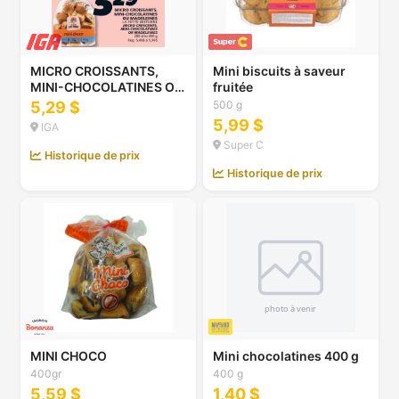
MICRO CROISSANTS,
Mini biscuits à saveur
MINI-CHOCOLATINES OU
fruitée
MADELEINES LA PETITE
5,29 $
500 g
BRETONNE
5,99 $
IGA
Super C
Historique de prix
Historique de prix
MINI CHOCO
Mini chocolatines 400 g
400gr
400 g
5,59 $
1,40 $