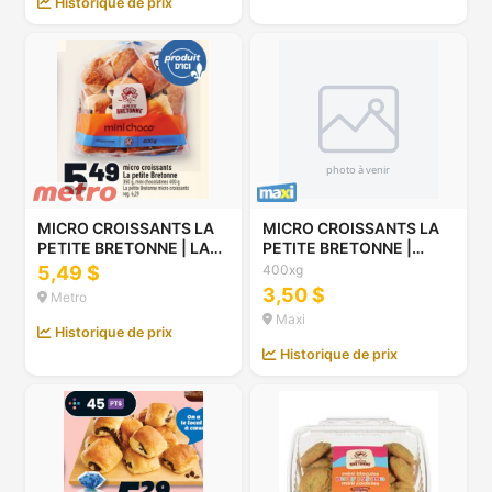
Historique de prix
MICRO CROISSANTS LA
MICRO CROISSANTS LA
PETITE BRETONNE | LA
PETITE BRETONNE |
PETITE BRETONNE
MICRO CROISSANTS,
5,49 $
400xg
MICRO CROISSANTS
320-400 G
3,50 $
Metro
Maxi
Historique de prix
Historique de prix