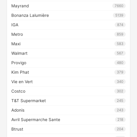
Mayrand
7660
Bonanza Lalumière
5139
IGA
874
Metro
859
Maxi
583
Walmart
567
Provigo
480
Kim Phat
379
Vie en Vert
340
Costco
302
T&T Supermarket
245
Adonis
243
Avril Supermarche Sante
218
Btrust
204