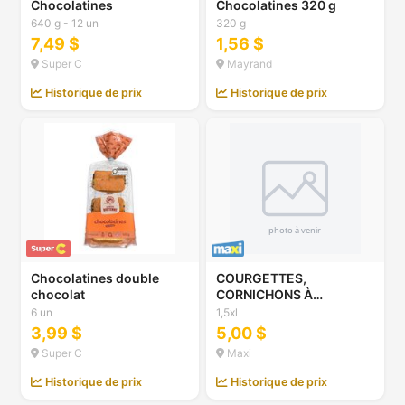
Chocolatines
Chocolatines 320 g
640 g - 12 un
320 g
7,49 $
1,56 $
Super C
Mayrand
Historique de prix
Historique de prix
Chocolatines double
COURGETTES,
chocolat
CORNICHONS À
MARINER, PETITES
6 un
1,5xl
POMMES DE TERRE
3,99 $
5,00 $
BLANCHES, 3 L OU
Super C
Maxi
CAROTTES NANTAISES,
BETTRAVES OU PRUNES
Historique de prix
Historique de prix
JAUNES, 1,5 L