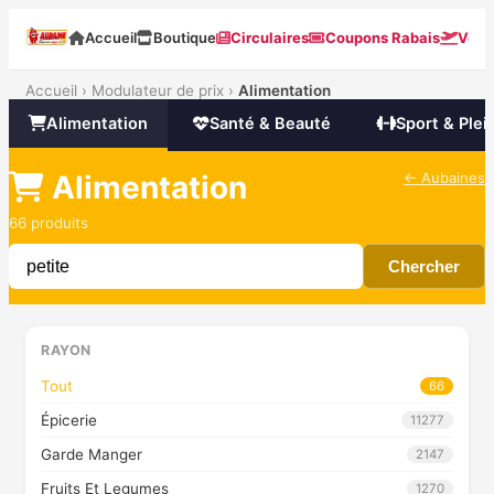
Accueil
Boutique
Circulaires
Coupons Rabais
Voya
Accueil
›
Modulateur de prix
›
Alimentation
Alimentation
Santé & Beauté
Sport & Plein
Alimentation
← Aubaines
66 produits
Chercher
RAYON
Tout
66
Épicerie
11277
Garde Manger
2147
Fruits Et Legumes
1270