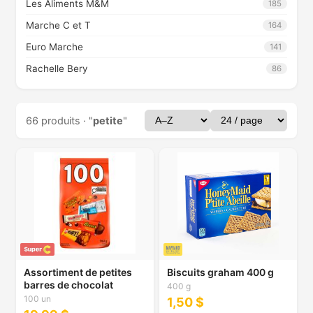
Les Aliments M&M
185
Marche C et T
164
Euro Marche
141
Rachelle Bery
86
66 produits · "
petite
"
Assortiment de petites
Biscuits graham 400 g
barres de chocolat
400 g
100 un
1,50 $