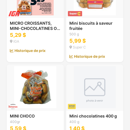
MICRO CROISSANTS,
Mini biscuits à saveur
MINI-CHOCOLATINES OU
fruitée
MADELEINES LA PETITE
5,29 $
500 g
BRETONNE
5,99 $
IGA
Super C
Historique de prix
Historique de prix
MINI CHOCO
Mini chocolatines 400 g
400gr
400 g
5,59 $
1,40 $