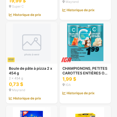
19,99 $
Mayrand
Super C
Historique de prix
Historique de prix
Boule de pâte à pizza 2 x
CHAMPIGNONS, PETITES
454 g
CAROTTES ENTIÈRES OU
POMMES DE TERRE
2 x 454 g
1,99 $
COMPLIMENTS
0,73 $
IGA
Mayrand
Historique de prix
Historique de prix