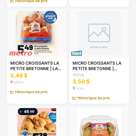
Historique de prix
MICRO CROISSANTS LA
MICRO CROISSANTS LA
PETITE BRETONNE | LA
PETITE BRETONNE |
PETITE BRETONNE
MICRO CROISSANTS,
5,49 $
400xg
MICRO CROISSANTS
320-400 G
3,50 $
Metro
Maxi
Historique de prix
Historique de prix