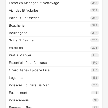
Entretien Menager Et Nettoyage
368
Viandes Et Volailles
362
Pains Et Patisseries
342
Boucherie
322
Boulangerie
322
Soins Et Beaute
263
Entretien
208
Pret A Manger
185
Essentiels Pour Animaux
170
Charcuteries Epicerie Fine
137
Legumes
132
Poissons Et Fruits De Mer
117
Equipement
115
Poissonnerie
91
Fromages Fins
77