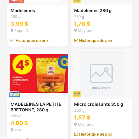
Madeleines
Madeleines 280 g
280 g
280 g
3,99 $
1,78 $
Super C
Mayrand
Historique de prix
Historique de prix
MADELEINES LA PETITE
Micro croissants 350 g
BRETONNE, 280 g
350 g
280xg
1,57 $
4,00 $
Mayrand
Maxi
Historique de prix