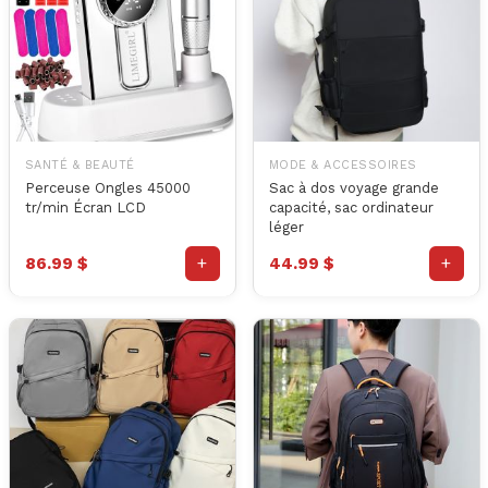
SANTÉ & BEAUTÉ
MODE & ACCESSOIRES
Perceuse Ongles 45000
Sac à dos voyage grande
tr/min Écran LCD
capacité, sac ordinateur
léger
+
+
86.99 $
44.99 $