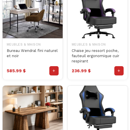
MEUBLES & MAISON
MEUBLES & MAISON
Bureau Wendral fini naturel
Chaise jeu ressort poche,
et noir
fauteuil ergonomique cuir
respirant
+
+
585.99 $
236.99 $