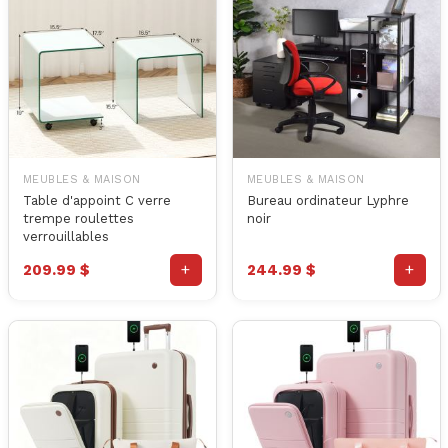
MEUBLES & MAISON
MEUBLES & MAISON
Table d'appoint C verre
Bureau ordinateur Lyphre
trempe roulettes
noir
verrouillables
+
+
209.99 $
244.99 $