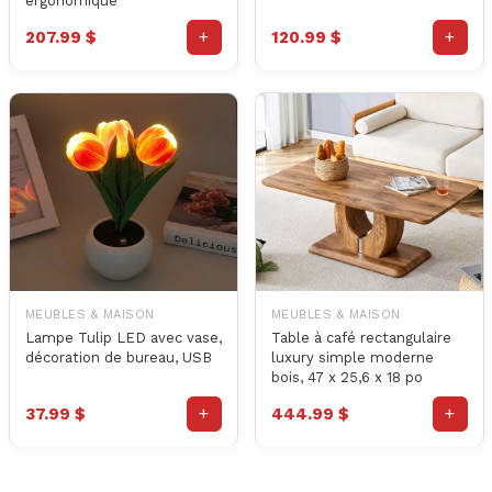
ergonomique
+
+
207.99 $
120.99 $
MEUBLES & MAISON
MEUBLES & MAISON
Lampe Tulip LED avec vase,
Table à café rectangulaire
décoration de bureau, USB
luxury simple moderne
bois, 47 x 25,6 x 18 po
+
+
37.99 $
444.99 $