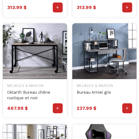
+
+
313.99 $
313.99 $
MEUBLES & MAISON
MEUBLES & MAISON
Oklarth Bureau chêne
Bureau Amiel gris
rustique et noir
+
+
467.99 $
237.99 $