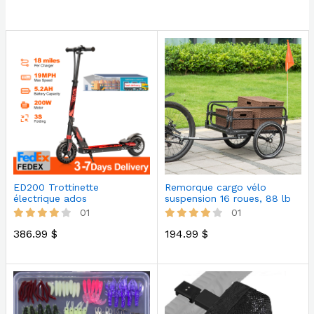
ED200 Trottinette
Remorque cargo vélo
électrique ados
suspension 16 roues, 88 lb
max
01
01
386.99 $
194.99 $