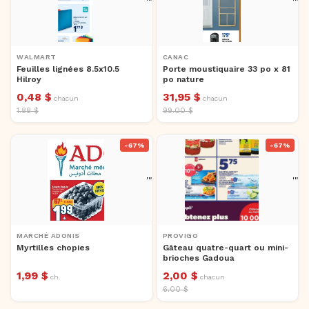
'">
'">
WALMART
CANAC
Feuilles lignées 8.5x10.5
Porte moustiquaire 33 po x 81
Hilroy
po nature
0,48 $
31,95 $
chacun
chacun
1.88 $
99.00 $
-67%
-67%
'">
'">
MARCHÉ ADONIS
PROVIGO
Myrtilles chopies
Gâteau quatre-quart ou mini-
brioches Gadoua
1,99 $
2,00 $
ch.
chacun
6.00 $