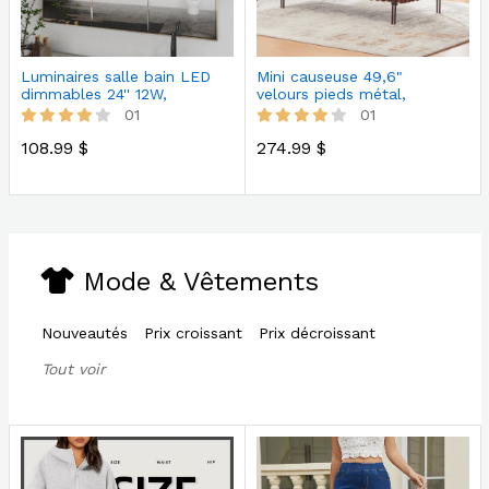
Luminaires salle bain LED
Mini causeuse 49,6"
dimmables 24'' 12W,
velours pieds métal,
chromé, …
dossier ajust…
01
01
108.99 $
274.99 $
Mode & Vêtements
Nouveautés
Prix croissant
Prix décroissant
Tout voir