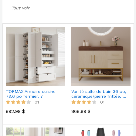
Tout voir
TOPMAX Armoire cuisine
Vanité salle de bain 36 po,
73.6 po fermier, 7
céramique/pierre frittée, …
tablettes, b…
01
01
892.99 $
868.99 $