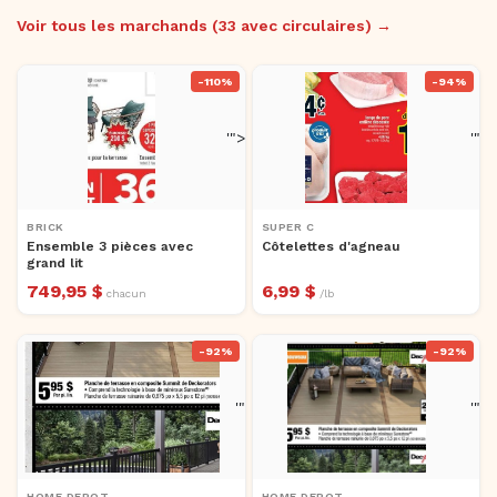
Voir tous les marchands (33 avec circulaires) →
-110%
-94%
'">
'">
BRICK
SUPER C
Ensemble 3 pièces avec
Côtelettes d'agneau
grand lit
749,95 $
6,99 $
chacun
/lb
-92%
-92%
'">
'">
HOME DEPOT
HOME DEPOT