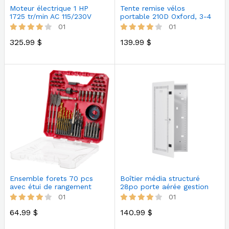
Moteur électrique 1 HP
Tente remise vélos
1725 tr/min AC 115/230V
portable 210D Oxford, 3-4
monopha…
vélos, sa…
01
01
325.99 $
139.99 $
Ensemble forets 70 pcs
Boîtier média structuré
avec étui de rangement
28po porte aérée gestion
multiusa…
câbles
01
01
64.99 $
140.99 $