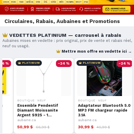
Circulaires, Rabais, Aubaines et Promotions
VEDETTES PLATINIUM — carrousel à rabais
Aubaines mises en vedette : prix original, prix de vente et rabais réel,
neuf ou usagé.
Mettre mon offre en vedette ici →
−66 %
PLATINIUM
−24 %
PLATINIUM
NEUF
BOUTIQUE · NEUF
BOUTIQUE · NEUF
 tournevis
Ensemble Pendentif
Adaptateur Blueto
 aimantés
Diamant Moissanite
MP3 FM chargeur 
Argent S925 - 1…
3.1A
re
aubaine.ca
aubaine.ca
50,99 $
30,99 $
 $
66,99 $
40,99 $