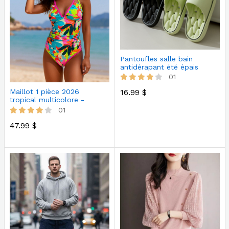
Pantoufles salle bain
antidérapant été épais
01
16.99 $
Maillot 1 pièce 2026
tropical multicolore -
Lisère ros…
01
47.99 $