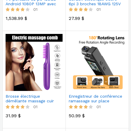
Android 1080P 13MP avec
6pi 3 broches 18AWG 125V
téléco…
01
01
1,538.99 $
27.99 $
Brosse électrique
Enregistreur de conférence
démêlante massage cuir
ramassage sur place
chevelu
uniquem…
01
01
31.99 $
50.99 $