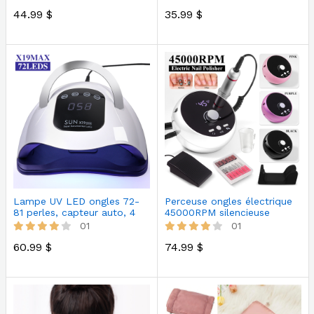
44.99 $
35.99 $
Lampe UV LED ongles 72-
Perceuse ongles électrique
81 perles, capteur auto, 4
45000RPM silencieuse
minu…
portab…
01
01
60.99 $
74.99 $