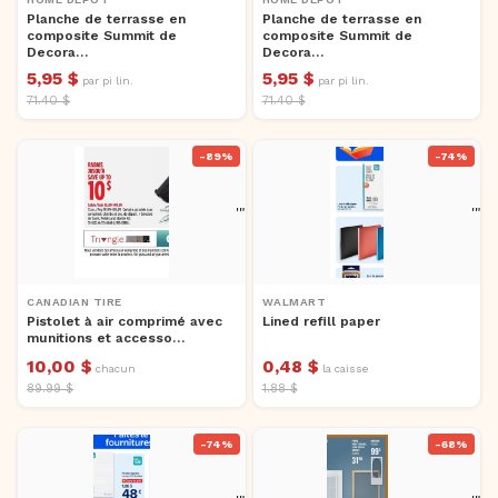
Planche de terrasse en
Planche de terrasse en
composite Summit de
composite Summit de
Decora…
Decora…
5,95 $
5,95 $
par pi lin.
par pi lin.
71.40 $
71.40 $
-89%
-74%
'">
'">
CANADIAN TIRE
WALMART
Pistolet à air comprimé avec
Lined refill paper
munitions et accesso…
10,00 $
0,48 $
chacun
la caisse
89.99 $
1.88 $
-74%
-68%