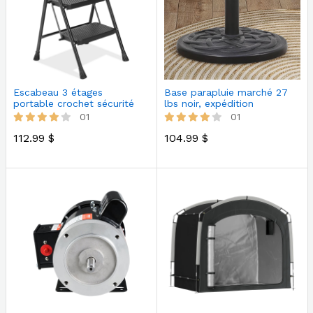
Escabeau 3 étages
Base parapluie marché 27
portable crochet sécurité
lbs noir, expédition
Walmart
01
01
112.99 $
104.99 $