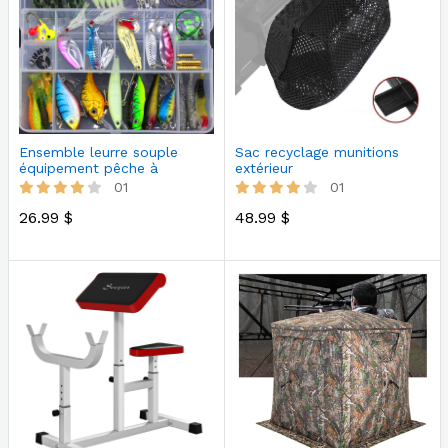
Ensemble leurre souple
Sac recyclage munitions
équipement pêche à
extérieur
paillettes
01
01
26.99 $
48.99 $