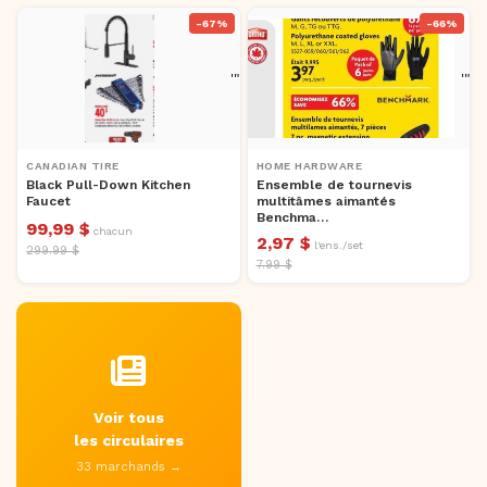
-67%
-66%
'">
'">
CANADIAN TIRE
HOME HARDWARE
Black Pull-Down Kitchen
Ensemble de tournevis
Faucet
multitâmes aimantés
Benchma…
99,99 $
chacun
2,97 $
l'ens./set
299.99 $
7.99 $
Voir tous
les circulaires
33 marchands →