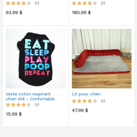
portes avec t…
marches gr…
01
01
93.99 $
180.99 $
Veste coton respirant
Lit pour chien
chien été - Confortable
01
léger
01
47.99 $
15.99 $