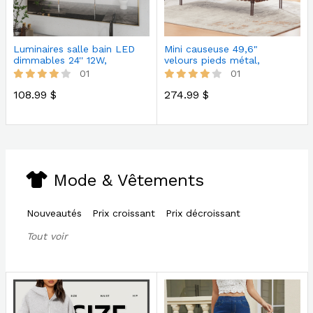
Luminaires salle bain LED
Mini causeuse 49,6"
dimmables 24'' 12W,
velours pieds métal,
chromé, …
dossier ajust…
01
01
108.99 $
274.99 $
Mode & Vêtements
Nouveautés
Prix croissant
Prix décroissant
Tout voir