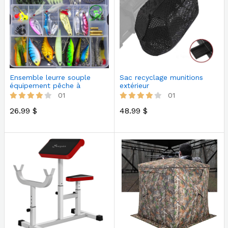
Ensemble leurre souple
Sac recyclage munitions
équipement pêche à
extérieur
paillettes
01
01
26.99 $
48.99 $