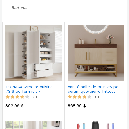
Tout voir
TOPMAX Armoire cuisine
Vanité salle de bain 36 po,
73.6 po fermier, 7
céramique/pierre frittée, …
tablettes, b…
01
01
892.99 $
868.99 $