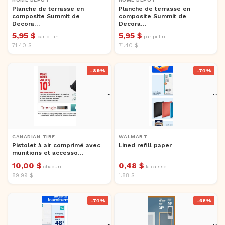
Planche de terrasse en
Planche de terrasse en
composite Summit de
composite Summit de
Decora…
Decora…
5,95 $
5,95 $
par pi lin.
par pi lin.
71.40 $
71.40 $
-89%
-74%
'">
'">
CANADIAN TIRE
WALMART
Pistolet à air comprimé avec
Lined refill paper
munitions et accesso…
10,00 $
0,48 $
chacun
la caisse
89.99 $
1.88 $
-74%
-68%