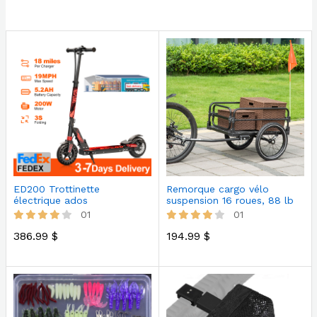
ED200 Trottinette
Remorque cargo vélo
électrique ados
suspension 16 roues, 88 lb
max
01
01
386.99 $
194.99 $