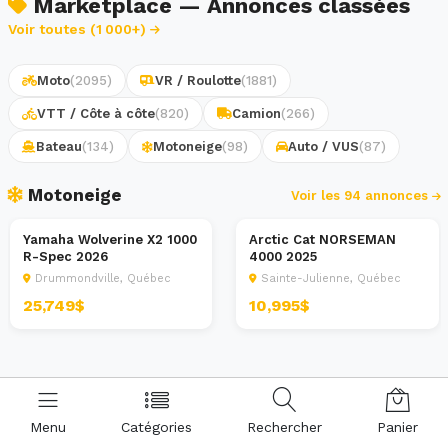
Marketplace — Annonces classées
Voir toutes (1 000+)
Moto
(2095)
VR / Roulotte
(1881)
VTT / Côte à côte
(820)
Camion
(266)
Bateau
(134)
Motoneige
(98)
Auto / VUS
(87)
Motoneige
Voir les 94 annonces
Sport 100 Limites
DB moto lanaudière
Yamaha Wolverine X2 1000
Arctic Cat NORSEMAN
Motoneige
Motoneige
R-Spec 2026
4000 2025
Drummondville, Québec
Sainte-Julienne, Québec
25,749$
10,995$
Menu
Catégories
Rechercher
Panier