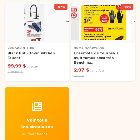
-67%
-66%
'">
'">
CANADIAN TIRE
HOME HARDWARE
Black Pull-Down Kitchen
Ensemble de tournevis
Faucet
multitâmes aimantés
Benchma…
99,99 $
chacun
2,97 $
l'ens./set
299.99 $
7.99 $
Voir tous
les circulaires
33 marchands →