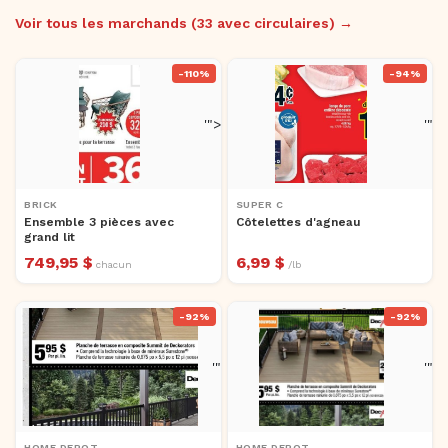
Voir tous les marchands (33 avec circulaires) →
-110%
-94%
'">
'">
BRICK
SUPER C
Ensemble 3 pièces avec
Côtelettes d'agneau
grand lit
749,95 $
6,99 $
chacun
/lb
-92%
-92%
'">
'">
HOME DEPOT
HOME DEPOT