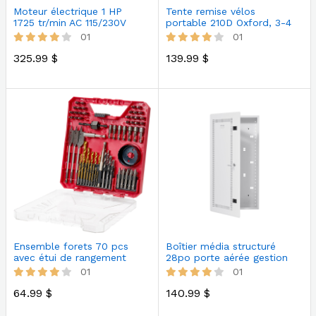
Moteur électrique 1 HP
Tente remise vélos
1725 tr/min AC 115/230V
portable 210D Oxford, 3-4
monopha…
vélos, sa…
01
01
325.99 $
139.99 $
Ensemble forets 70 pcs
Boîtier média structuré
avec étui de rangement
28po porte aérée gestion
multiusa…
câbles
01
01
64.99 $
140.99 $