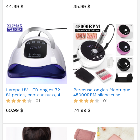
44.99 $
35.99 $
Lampe UV LED ongles 72-
Perceuse ongles électrique
81 perles, capteur auto, 4
45000RPM silencieuse
minu…
portab…
01
01
60.99 $
74.99 $