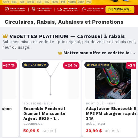
Circulaires, Rabais, Aubaines et Promotions
VEDETTES PLATINIUM — carrousel à rabais
Aubaines mises en vedette : prix original, prix de vente et rabais réel,
neuf ou usagé.
Mettre mon offre en vedette ici →
UM
−67 %
PLATINIUM
−24 %
PLATINIUM
 · NEUF
BOUTIQUE · NEUF
BOUTIQUE · NEUF
l-Down Kitchen
Ensemble Pendentif
Adaptateur Blu
Diamant Moissanite
MP3 FM chargeu
Argent S925 - 1…
3.1A
ire
aubaine.ca
aubaine.ca
299,99 $
50,99 $
30,99 $
66,99 $
40,99 $