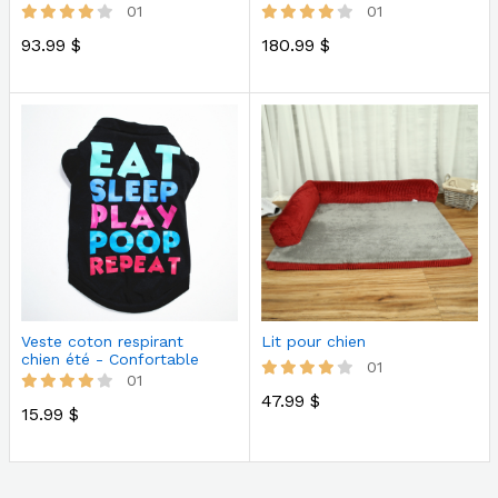
portes avec t…
marches gr…
01
01
93.99 $
180.99 $
Veste coton respirant
Lit pour chien
chien été - Confortable
01
léger
01
47.99 $
15.99 $