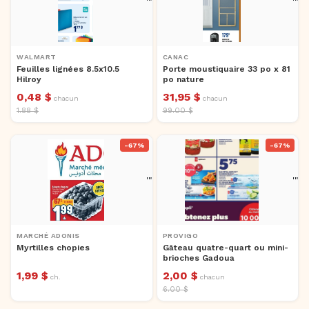
'">
'">
WALMART
CANAC
Feuilles lignées 8.5x10.5
Porte moustiquaire 33 po x 81
Hilroy
po nature
0,48 $
31,95 $
chacun
chacun
1.88 $
99.00 $
-67%
-67%
'">
'">
MARCHÉ ADONIS
PROVIGO
Myrtilles chopies
Gâteau quatre-quart ou mini-
brioches Gadoua
1,99 $
2,00 $
ch.
chacun
6.00 $