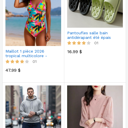
Pantoufles salle bain
antidérapant été épais
01
16.99 $
Maillot 1 pièce 2026
tropical multicolore -
Lisère ros…
01
47.99 $