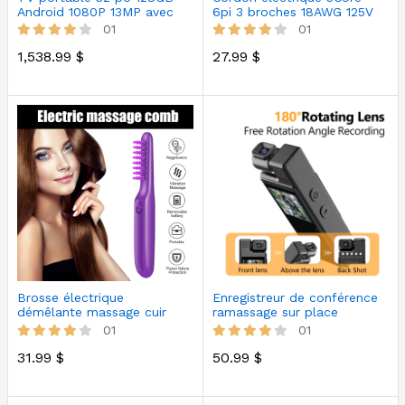
Android 1080P 13MP avec
6pi 3 broches 18AWG 125V
téléco…
01
01
1,538.99 $
27.99 $
Brosse électrique
Enregistreur de conférence
démêlante massage cuir
ramassage sur place
chevelu
uniquem…
01
01
31.99 $
50.99 $