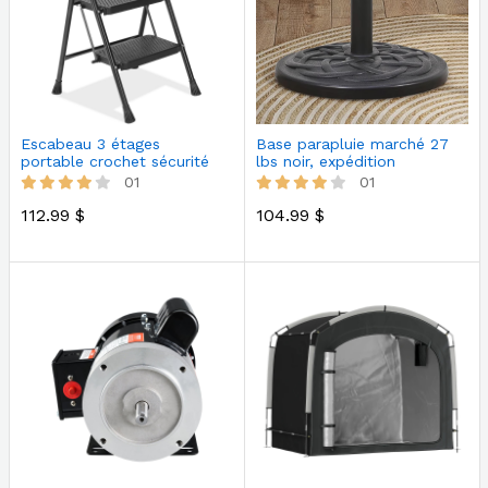
Escabeau 3 étages
Base parapluie marché 27
portable crochet sécurité
lbs noir, expédition
Walmart
01
01
112.99 $
104.99 $