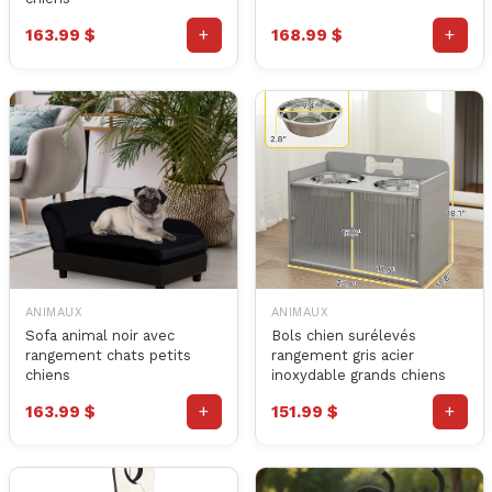
+
+
163.99 $
168.99 $
ANIMAUX
ANIMAUX
Sofa animal noir avec
Bols chien surélevés
rangement chats petits
rangement gris acier
chiens
inoxydable grands chiens
+
+
163.99 $
151.99 $