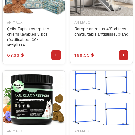
ANIMAUX
ANIMAUX
Qeils Tapis absorption
Rampe animaux 49" chiens
chiens lavables 2 pcs
chats, tapis antiglisse, blanc
réutilisables 36x41
antiglisse
+
+
67.99 $
160.99 $
ANIMAUX
ANIMAUX