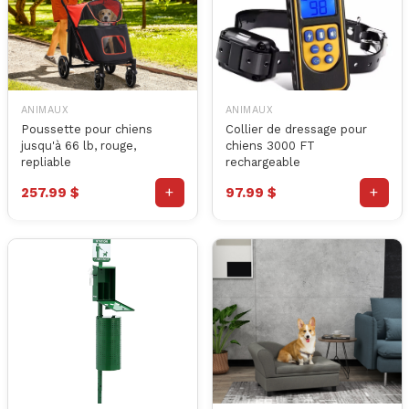
ANIMAUX
ANIMAUX
Poussette pour chiens
Collier de dressage pour
jusqu'à 66 lb, rouge,
chiens 3000 FT
repliable
rechargeable
+
+
257.99 $
97.99 $