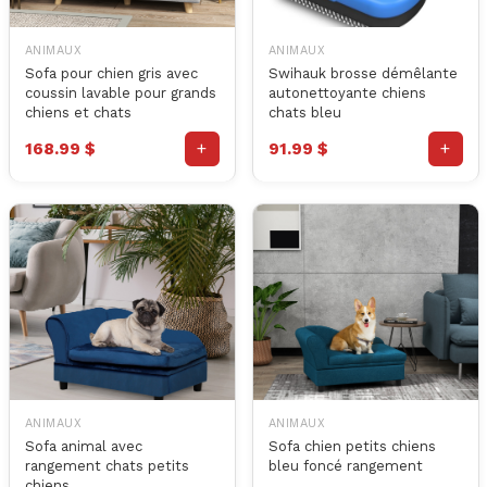
ANIMAUX
ANIMAUX
Sofa pour chien gris avec
Swihauk brosse démêlante
coussin lavable pour grands
autonettoyante chiens
chiens et chats
chats bleu
+
+
168.99 $
91.99 $
ANIMAUX
ANIMAUX
Sofa animal avec
Sofa chien petits chiens
rangement chats petits
bleu foncé rangement
chiens