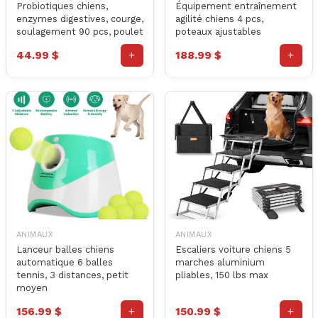
Probiotiques chiens,
Équipement entraînement
enzymes digestives, courge,
agilité chiens 4 pcs,
soulagement 90 pcs, poulet
poteaux ajustables
+
+
44.99 $
188.99 $
ANIMAUX
ANIMAUX
Lanceur balles chiens
Escaliers voiture chiens 5
automatique 6 balles
marches aluminium
tennis, 3 distances, petit
pliables, 150 lbs max
moyen
+
+
156.99 $
150.99 $