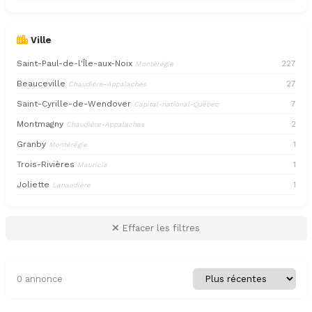
Ville
Saint-Paul-de-l'Île-aux-Noix
227
Montérégie
Beauceville
27
Chaudière-Appalaches
Saint-Cyrille-de-Wendover
7
Capital-national-Québec
Montmagny
2
Chaudière-Appalaches
Granby
1
Montérégie
Trois-Rivières
1
Mauricie
Joliette
1
Lanaudière
Effacer les filtres
0 annonce