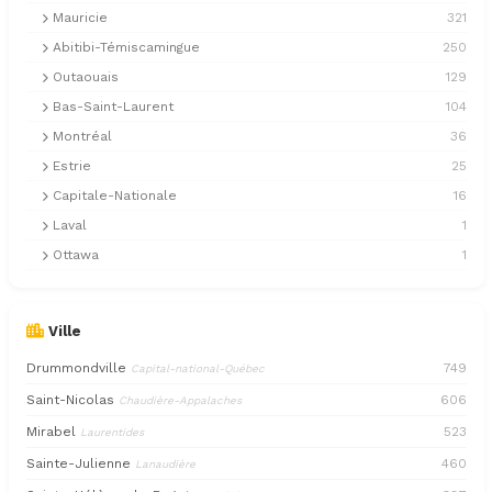
Mauricie
321
Abitibi-Témiscamingue
250
Outaouais
129
Bas-Saint-Laurent
104
Montréal
36
Estrie
25
Capitale-Nationale
16
Laval
1
Ottawa
1
Ville
Drummondville
749
Capital-national-Québec
Saint-Nicolas
606
Chaudière-Appalaches
Mirabel
523
Laurentides
Sainte-Julienne
460
Lanaudière