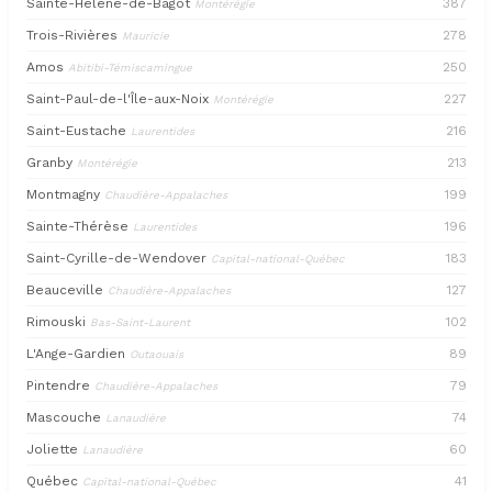
Sainte-Hélène-de-Bagot
387
Montérégie
Trois-Rivières
278
Mauricie
Amos
250
Abitibi-Témiscamingue
Saint-Paul-de-l'Île-aux-Noix
227
Montérégie
Saint-Eustache
216
Laurentides
Granby
213
Montérégie
Montmagny
199
Chaudière-Appalaches
Sainte-Thérèse
196
Laurentides
Saint-Cyrille-de-Wendover
183
Capital-national-Québec
Beauceville
127
Chaudière-Appalaches
Rimouski
102
Bas-Saint-Laurent
L'Ange-Gardien
89
Outaouais
Pintendre
79
Chaudière-Appalaches
Mascouche
74
Lanaudière
Joliette
60
Lanaudière
Québec
41
Capital-national-Québec