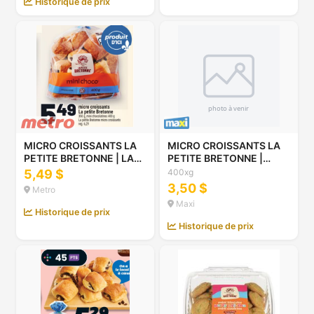
Historique de prix
MICRO CROISSANTS LA
MICRO CROISSANTS LA
PETITE BRETONNE | LA
PETITE BRETONNE |
PETITE BRETONNE
MICRO CROISSANTS,
5,49 $
400xg
MICRO CROISSANTS
320-400 G
3,50 $
Metro
Maxi
Historique de prix
Historique de prix