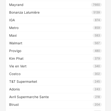
Mayrand
7660
Bonanza Lalumière
5139
IGA
874
Metro
859
Maxi
583
Walmart
567
Provigo
480
Kim Phat
379
Vie en Vert
340
Costco
302
T&T Supermarket
245
Adonis
243
Avril Supermarche Sante
218
Btrust
204