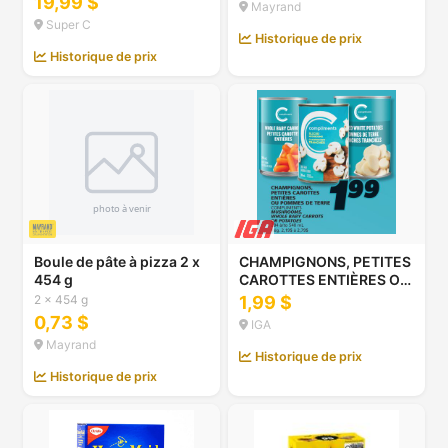
19,99 $
Mayrand
Super C
Historique de prix
Historique de prix
Boule de pâte à pizza 2 x
CHAMPIGNONS, PETITES
454 g
CAROTTES ENTIÈRES OU
POMMES DE TERRE
2 x 454 g
1,99 $
COMPLIMENTS
0,73 $
IGA
Mayrand
Historique de prix
Historique de prix