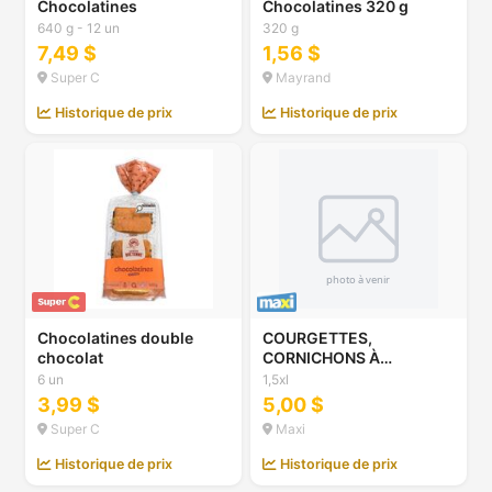
Chocolatines
Chocolatines 320 g
640 g - 12 un
320 g
7,49 $
1,56 $
Super C
Mayrand
Historique de prix
Historique de prix
Chocolatines double
COURGETTES,
chocolat
CORNICHONS À
MARINER, PETITES
6 un
1,5xl
POMMES DE TERRE
3,99 $
5,00 $
BLANCHES, 3 L OU
Super C
Maxi
CAROTTES NANTAISES,
BETTRAVES OU PRUNES
Historique de prix
Historique de prix
JAUNES, 1,5 L