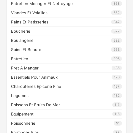
Entretien Menager Et Nettoyage
368
Viandes Et Volailles
362
Pains Et Patisseries
342
Boucherie
322
Boulangerie
322
Soins Et Beaute
263
Entretien
208
Pret A Manger
185
Essentiels Pour Animaux
170
Charcuteries Epicerie Fine
137
Legumes
132
Poissons Et Fruits De Mer
117
Equipement
115
Poissonnerie
91
Fromages Fins
77