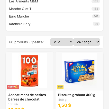
Les Aliments M&M
185
Marche C et T
164
Euro Marche
141
Rachelle Bery
86
66 produits · "
petite
"
Assortiment de petites
Biscuits graham 400 g
barres de chocolat
400 g
100 un
1,50 $