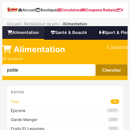
Accueil
Boutique
Circulaires
Coupons Rabais
Voya
Accueil
›
Modulateur de prix
›
Alimentation
Alimentation
Santé & Beauté
Sport & Plein
Alimentation
← Aubaines
66 produits
Chercher
RAYON
Tout
66
Épicerie
11277
Garde Manger
2147
Fruits Et Legumes
1270